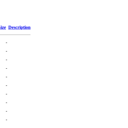
Size
Description
-
-
-
-
-
-
-
-
-
-
-