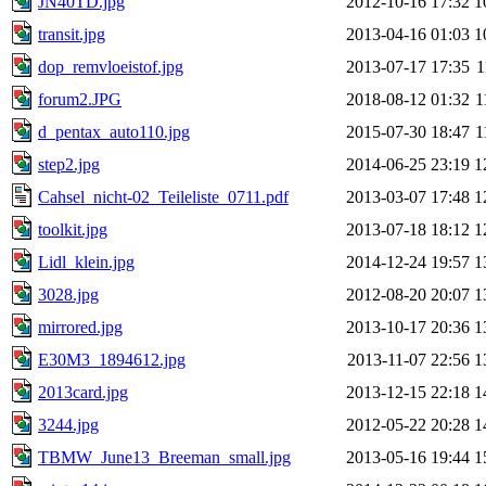
JN40TD.jpg
2012-10-16 17:32
1
transit.jpg
2013-04-16 01:03
1
dop_remvloeistof.jpg
2013-07-17 17:35
1
forum2.JPG
2018-08-12 01:32
1
d_pentax_auto110.jpg
2015-07-30 18:47
1
step2.jpg
2014-06-25 23:19
1
Cahsel_nicht-02_Teileliste_0711.pdf
2013-03-07 17:48
1
toolkit.jpg
2013-07-18 18:12
1
Lidl_klein.jpg
2014-12-24 19:57
1
3028.jpg
2012-08-20 20:07
1
mirrored.jpg
2013-10-17 20:36
1
E30M3_1894612.jpg
2013-11-07 22:56
1
2013card.jpg
2013-12-15 22:18
1
3244.jpg
2012-05-22 20:28
1
TBMW_June13_Breeman_small.jpg
2013-05-16 19:44
1