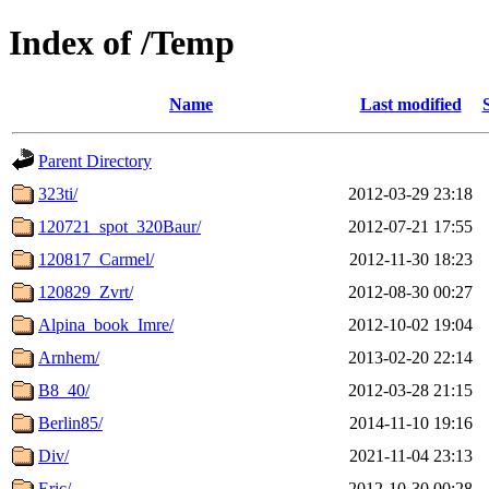
Index of /Temp
Name
Last modified
Parent Directory
323ti/
2012-03-29 23:18
120721_spot_320Baur/
2012-07-21 17:55
120817_Carmel/
2012-11-30 18:23
120829_Zvrt/
2012-08-30 00:27
Alpina_book_Imre/
2012-10-02 19:04
Arnhem/
2013-02-20 22:14
B8_40/
2012-03-28 21:15
Berlin85/
2014-11-10 19:16
Div/
2021-11-04 23:13
Eric/
2012-10-30 00:28