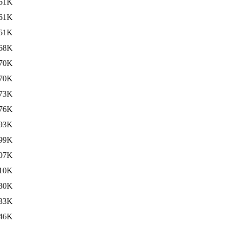
61K
61K
61K
68K
70K
70K
73K
76K
93K
99K
07K
10K
30K
33K
46K