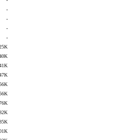
-
-
-
-
25K
40K
41K
47K
56K
56K
76K
82K
85K
01K