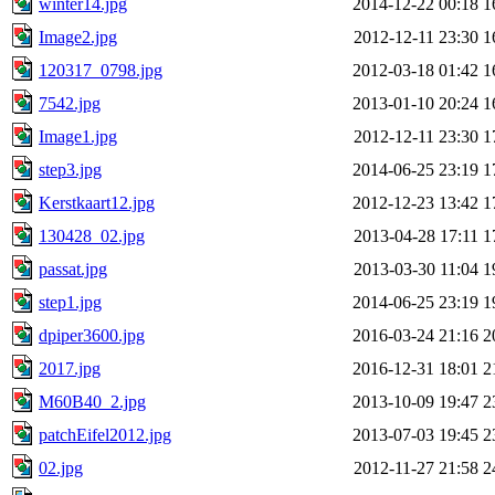
winter14.jpg
2014-12-22 00:18
1
Image2.jpg
2012-12-11 23:30
1
120317_0798.jpg
2012-03-18 01:42
1
7542.jpg
2013-01-10 20:24
1
Image1.jpg
2012-12-11 23:30
1
step3.jpg
2014-06-25 23:19
1
Kerstkaart12.jpg
2012-12-23 13:42
1
130428_02.jpg
2013-04-28 17:11
1
passat.jpg
2013-03-30 11:04
1
step1.jpg
2014-06-25 23:19
1
dpiper3600.jpg
2016-03-24 21:16
2
2017.jpg
2016-12-31 18:01
2
M60B40_2.jpg
2013-10-09 19:47
2
patchEifel2012.jpg
2013-07-03 19:45
2
02.jpg
2012-11-27 21:58
2