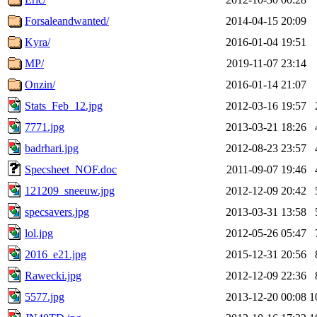
Forsaleandwanted/
2014-04-15 20:09
Kyra/
2016-01-04 19:51
MP/
2019-11-07 23:14
Onzin/
2016-01-14 21:07
Stats_Feb_12.jpg
2012-03-16 19:57
7771.jpg
2013-03-21 18:26
badrhari.jpg
2012-08-23 23:57
Specsheet_NOF.doc
2011-09-07 19:46
121209_sneeuw.jpg
2012-12-09 20:42
specsavers.jpg
2013-03-31 13:58
lol.jpg
2012-05-26 05:47
2016_e21.jpg
2015-12-31 20:56
Rawecki.jpg
2012-12-09 22:36
5577.jpg
2013-12-20 00:08
1