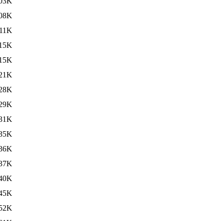
03K
08K
11K
15K
15K
21K
28K
29K
31K
35K
36K
37K
40K
45K
52K