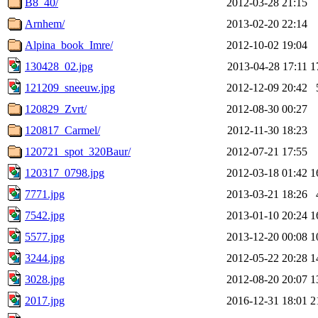
B8_40/
2012-03-28 21:15
Arnhem/
2013-02-20 22:14
Alpina_book_Imre/
2012-10-02 19:04
130428_02.jpg
2013-04-28 17:11
1
121209_sneeuw.jpg
2012-12-09 20:42
120829_Zvrt/
2012-08-30 00:27
120817_Carmel/
2012-11-30 18:23
120721_spot_320Baur/
2012-07-21 17:55
120317_0798.jpg
2012-03-18 01:42
1
7771.jpg
2013-03-21 18:26
7542.jpg
2013-01-10 20:24
1
5577.jpg
2013-12-20 00:08
1
3244.jpg
2012-05-22 20:28
1
3028.jpg
2012-08-20 20:07
1
2017.jpg
2016-12-31 18:01
2