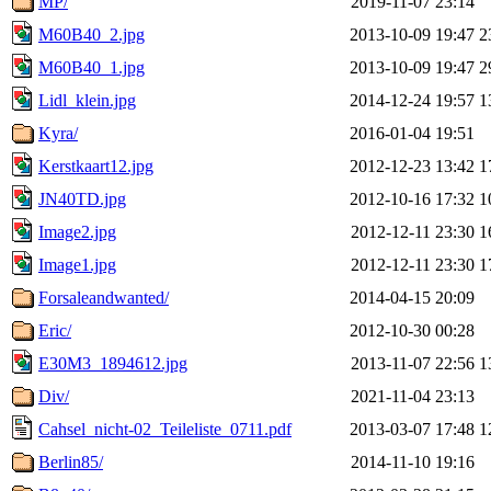
MP/
2019-11-07 23:14
M60B40_2.jpg
2013-10-09 19:47
2
M60B40_1.jpg
2013-10-09 19:47
2
Lidl_klein.jpg
2014-12-24 19:57
1
Kyra/
2016-01-04 19:51
Kerstkaart12.jpg
2012-12-23 13:42
1
JN40TD.jpg
2012-10-16 17:32
1
Image2.jpg
2012-12-11 23:30
1
Image1.jpg
2012-12-11 23:30
1
Forsaleandwanted/
2014-04-15 20:09
Eric/
2012-10-30 00:28
E30M3_1894612.jpg
2013-11-07 22:56
1
Div/
2021-11-04 23:13
Cahsel_nicht-02_Teileliste_0711.pdf
2013-03-07 17:48
1
Berlin85/
2014-11-10 19:16