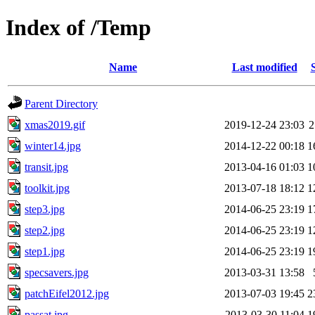
Index of /Temp
Name
Last modified
Parent Directory
xmas2019.gif
2019-12-24 23:03
2
winter14.jpg
2014-12-22 00:18
1
transit.jpg
2013-04-16 01:03
1
toolkit.jpg
2013-07-18 18:12
1
step3.jpg
2014-06-25 23:19
1
step2.jpg
2014-06-25 23:19
1
step1.jpg
2014-06-25 23:19
1
specsavers.jpg
2013-03-31 13:58
patchEifel2012.jpg
2013-07-03 19:45
2
passat.jpg
2013-03-30 11:04
1