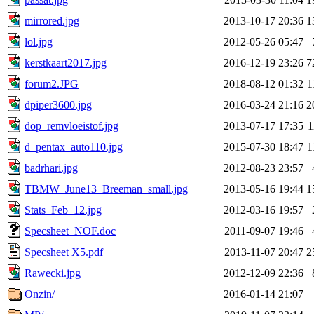
mirrored.jpg
2013-10-17 20:36
1
lol.jpg
2012-05-26 05:47
kerstkaart2017.jpg
2016-12-19 23:26
7
forum2.JPG
2018-08-12 01:32
1
dpiper3600.jpg
2016-03-24 21:16
2
dop_remvloeistof.jpg
2013-07-17 17:35
1
d_pentax_auto110.jpg
2015-07-30 18:47
1
badrhari.jpg
2012-08-23 23:57
TBMW_June13_Breeman_small.jpg
2013-05-16 19:44
1
Stats_Feb_12.jpg
2012-03-16 19:57
Specsheet_NOF.doc
2011-09-07 19:46
Specsheet X5.pdf
2013-11-07 20:47
2
Rawecki.jpg
2012-12-09 22:36
Onzin/
2016-01-14 21:07