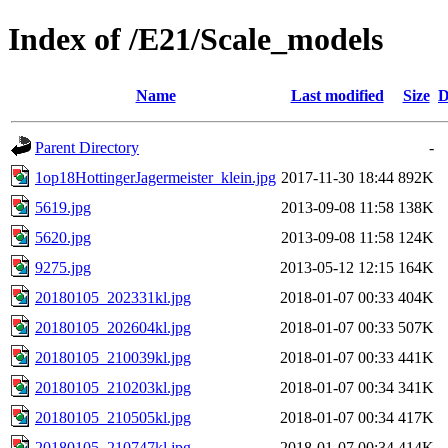
Index of /E21/Scale_models
Name
Last modified
Size
D
Parent Directory
-
1op18HottingerJagermeister_klein.jpg
2017-11-30 18:44
892K
5619.jpg
2013-09-08 11:58
138K
5620.jpg
2013-09-08 11:58
124K
9275.jpg
2013-05-12 12:15
164K
20180105_202331kl.jpg
2018-01-07 00:33
404K
20180105_202604kl.jpg
2018-01-07 00:33
507K
20180105_210039kl.jpg
2018-01-07 00:33
441K
20180105_210203kl.jpg
2018-01-07 00:34
341K
20180105_210505kl.jpg
2018-01-07 00:34
417K
20180105_210747kl.jpg
2018-01-07 00:34
414K