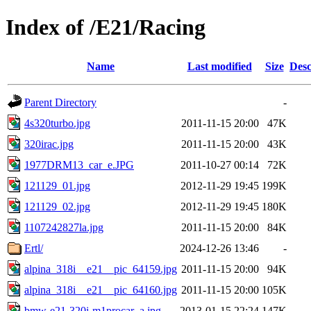
Index of /E21/Racing
Name
Last modified
Size
Desc
Parent Directory
-
4s320turbo.jpg
2011-11-15 20:00
47K
320irac.jpg
2011-11-15 20:00
43K
1977DRM13_car_e.JPG
2011-10-27 00:14
72K
121129_01.jpg
2012-11-29 19:45
199K
121129_02.jpg
2012-11-29 19:45
180K
1107242827la.jpg
2011-11-15 20:00
84K
Ertl/
2024-12-26 13:46
-
alpina_318i__e21__pic_64159.jpg
2011-11-15 20:00
94K
alpina_318i__e21__pic_64160.jpg
2011-11-15 20:00
105K
bmw-e21-320i-m1procar_a.jpg
2013-01-15 22:24
147K