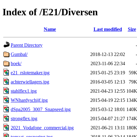
Index of /E21/Diversen
Name
Last modified
Size
Parent Directory
Gumbal/
2018-12-13 22:02
boek/
2023-11-06 22:34
e21_rslotemaker.jpg
2015-01-25 23:19
59
achterwiellagers.jpg
2016-03-05 12:13
79
stahlflex1.jpg
2021-04-23 12:55
104
WNhardyschijf.jpg
2015-04-19 22:15
134
dSpa2005_3007_Snapseed.jpg
2015-03-12 18:01
140
strongflex.jpg
2015-04-07 21:27
174
2021_Vodafone_commercial.jpg
2021-06-21 13:11
180
tomaat_opsporing.jpg
2018-11-06 22:14
184