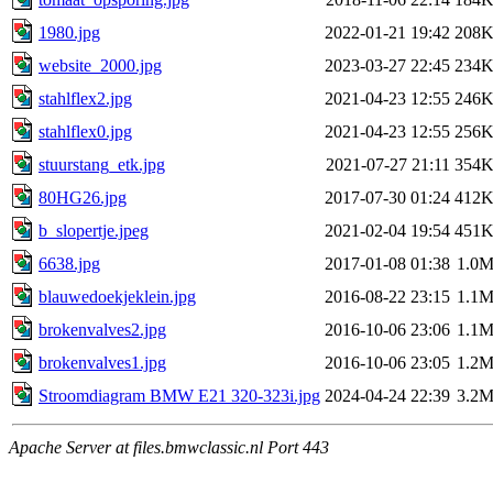
1980.jpg
2022-01-21 19:42
208
website_2000.jpg
2023-03-27 22:45
234
stahlflex2.jpg
2021-04-23 12:55
246
stahlflex0.jpg
2021-04-23 12:55
256
stuurstang_etk.jpg
2021-07-27 21:11
354
80HG26.jpg
2017-07-30 01:24
412
b_slopertje.jpeg
2021-02-04 19:54
451
6638.jpg
2017-01-08 01:38
1.0
blauwedoekjeklein.jpg
2016-08-22 23:15
1.1
brokenvalves2.jpg
2016-10-06 23:06
1.1
brokenvalves1.jpg
2016-10-06 23:05
1.2
Stroomdiagram BMW E21 320-323i.jpg
2024-04-24 22:39
3.2
Apache Server at files.bmwclassic.nl Port 443