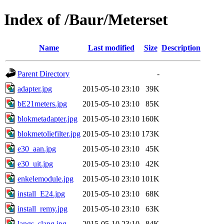
Index of /Baur/Meterset
Name
Last modified
Size
Description
Parent Directory
-
adapter.jpg
2015-05-10 23:10
39K
bE21meters.jpg
2015-05-10 23:10
85K
blokmetadapter.jpg
2015-05-10 23:10
160K
blokmetoliefilter.jpg
2015-05-10 23:10
173K
e30_aan.jpg
2015-05-10 23:10
45K
e30_uit.jpg
2015-05-10 23:10
42K
enkelemodule.jpg
2015-05-10 23:10
101K
install_E24.jpg
2015-05-10 23:10
68K
install_remy.jpg
2015-05-10 23:10
63K
langs_slang.jpg
2015-05-10 23:10
84K